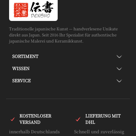
Traditionelle japanische Kunst — handverlesene Unikate
direkt aus Japan. Seit 2016 Ihr Spezialist für authentische
japanische Malerei und Keramikkunst.
SORTIMENT
WISSEN
SERVICE
KOSTENLOSER
LIEFERUNG MIT
VERSAND
DHL
innerhalb Deutschlands
Schnell und zuverlässig