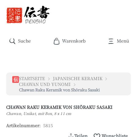
Zum Hauptinhalt springen
Warenkorb enthält 0 Positionen. Der Ges
Suche
Warenkorb
Menü
STARTSEITE
JAPANISCHE KERAMIK
伝
CHAWAN UND YUNOMI
Chawan Raku Keramik von Shōraku Sasaki
CHAWAN RAKU KERAMIK VON SHŌRAKU SASAKI
Chawan, Unikat, mit Box, 8 x 11 cm
Artikelnummer:
5815
Teilen
Wunschliste