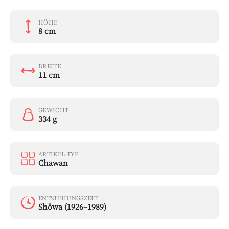
HÖHE
8 cm
BREITE
11 cm
GEWICHT
334 g
ARTIKEL-TYP
Chawan
ENTSTEHUNGSZEIT
Shôwa (1926–1989)