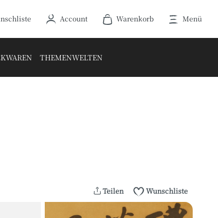
Warenkorb enthält 0 Positionen. De
nschliste
Account
Warenkorb
Menü
ACKWAREN
THEMENWELTEN
Teilen
Wunschliste