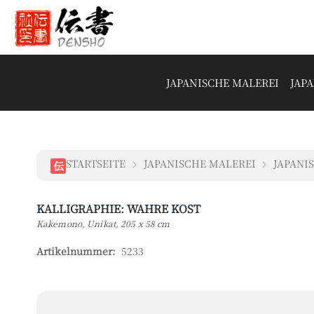
 Hauptinhalt springen
Zur Suche springen
Zur Hauptnavigation springen
JAPANISCHE MALEREI
JAP
STARTSEITE
JAPANISCHE MALEREI
JAPANI
伝
KALLIGRAPHIE: WAHRE KOST
Kakemono, Unikat, 205 x 58 cm
Artikelnummer:
5233