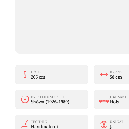
HÖHE
BREITE
205 cm
58 cm
ENTSTEHUNGSZEIT
JIKUSAKI
Shôwa (1926–1989)
Holz
TECHNIK
UNIKAT
Handmalerei
Ja