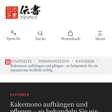
Zum Hauptinhalt springen
Warenkorb enthält 0 Pos
Sprache
Suche
Warenkorb
Menü
STARTSEITE
THEMENWELTEN
RATGEBER
伝
Kakemono aufhängen und pflegen – so behandeln Sie ein
japanisches Rollbild richtig
RATGEBER
Kakemono aufhängen und
pflegen – so behandeln Sie ein